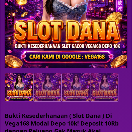
Bukti Kesederhanaan ( Slot Dana ) Di
Vega168 Modal Depo 10k! Deposit 10Rb
dengan Peluang Gak Masuk Akal