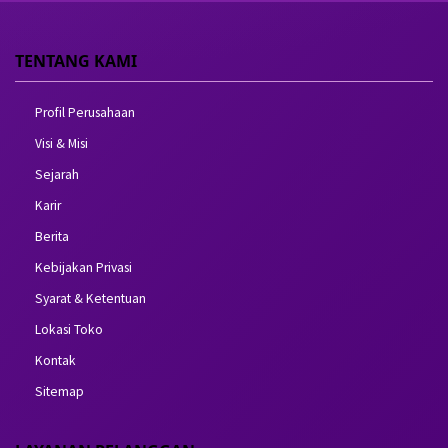
TENTANG KAMI
Profil Perusahaan
Visi & Misi
Sejarah
Karir
Berita
Kebijakan Privasi
Syarat & Ketentuan
Lokasi Toko
Kontak
Sitemap