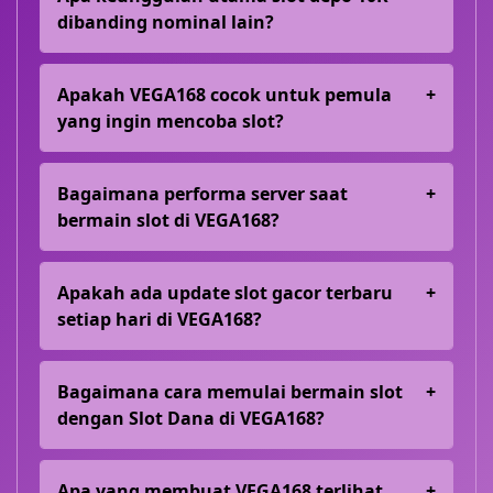
Proses transaksi dibuat jelas, cepat, dan minim
dibanding nominal lain?
kendala, sehingga pengguna bisa fokus
menikmati permainan slot tanpa khawatir soal
Slot depo 10K memberi kemudahan bagi
teknis.
pengguna yang ingin mencoba slot tanpa risiko
Apakah VEGA168 cocok untuk pemula
+
besar. Dengan akses Slot Dana yang praktis,
yang ingin mencoba slot?
pemain bisa mengatur strategi bermain secara
lebih santai sambil tetap menikmati peluang dari
Sangat cocok. VEGA168 menawarkan tampilan
slot gacor yang tersedia.
sederhana, akses cepat, serta pilihan slot yang
Bagaimana performa server saat
+
mudah dipahami. Ditambah dengan opsi Slot
bermain slot di VEGA168?
Dana depo 10K, pemula bisa mulai bermain slot
dengan cara yang lebih ringan dan terarah.
Performa server VEGA168 dikenal stabil dan
responsif, sehingga setiap akses slot gacor
Apakah ada update slot gacor terbaru
+
berjalan lebih lancar. Hal ini penting untuk
setiap hari di VEGA168?
menjaga kenyamanan bermain tanpa lag atau
gangguan saat proses berlangsung.
VEGA168 rutin menghadirkan update slot gacor
terbaru yang bisa diakses setiap hari. Ini
Bagaimana cara memulai bermain slot
+
membantu pengguna menemukan pilihan slot
dengan Slot Dana di VEGA168?
yang sedang ramai dimainkan dengan sistem yang
tetap ringan dan mudah diakses.
Pengguna hanya perlu mengakses halaman resmi
VEGA168, lalu melakukan depo 10K melalui Slot
Apa yang membuat VEGA168 terlihat
+