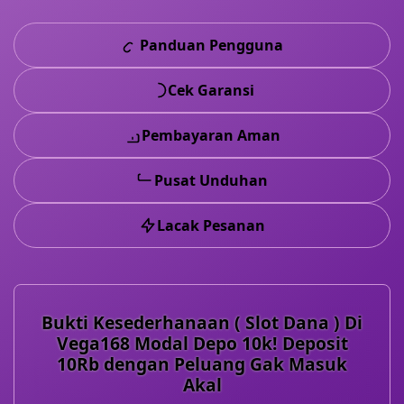
Panduan Pengguna
Cek Garansi
Pembayaran Aman
Pusat Unduhan
Lacak Pesanan
Bukti Kesederhanaan ( Slot Dana ) Di
Vega168 Modal Depo 10k! Deposit
10Rb dengan Peluang Gak Masuk
Akal