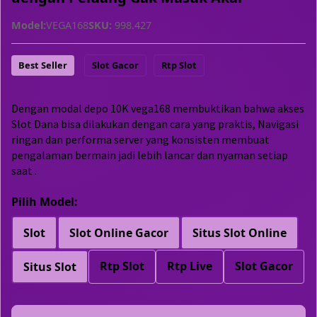
Model:
VEGA168
SKU:
998.427
Best Seller
Slot Gacor
Rtp Slot
Dengan modal depo 10K vega168 membuktikan bahwa akses
Slot Dana bisa dilakukan dengan cara yang praktis, Navigasi
ringan dan performa server yang konsisten membuat
pengalaman bermain jadi lebih lancar dan nyaman setiap
saat .
Pilih Model:
Slot
Slot Online Gacor
Situs Slot Online
Rtp Slot
Rtp Live
Slot Gacor
Situs Slot