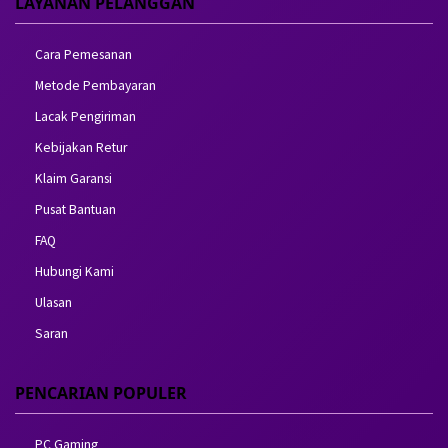
LAYANAN PELANGGAN
Cara Pemesanan
Metode Pembayaran
Lacak Pengiriman
Kebijakan Retur
Klaim Garansi
Pusat Bantuan
FAQ
Hubungi Kami
Ulasan
Saran
PENCARIAN POPULER
PC Gaming