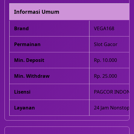
Informasi Umum
Brand
VEGA168
Permainan
Slot Gacor
Min. Deposit
Rp. 10.000
Min. Withdraw
Rp. 25.000
Lisensi
PAGCOR INDONE
Layanan
24 Jam Nonstop