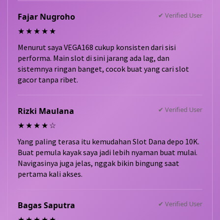
✔ Verified User
Fajar Nugroho
★★★★★
Menurut saya VEGA168 cukup konsisten dari sisi
performa. Main slot di sini jarang ada lag, dan
sistemnya ringan banget, cocok buat yang cari slot
gacor tanpa ribet.
✔ Verified User
Rizki Maulana
★★★★☆
Yang paling terasa itu kemudahan Slot Dana depo 10K.
Buat pemula kayak saya jadi lebih nyaman buat mulai.
Navigasinya juga jelas, nggak bikin bingung saat
pertama kali akses.
✔ Verified User
Bagas Saputra
★★★★★